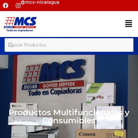
@mcs-nicaragua
Productos Multifuncionales y
Consumibles