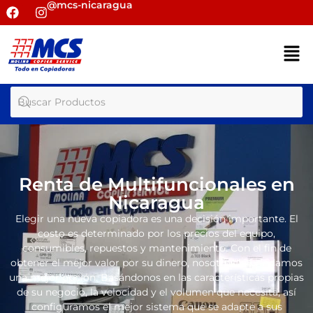
@mcs-nicaragua
Renta de Multifuncionales en
Nicaragua
Elegir una nueva copiadora es una decisión importante. El
costo es determinado por los precios del equipo,
consumibles, repuestos y mantenimiento. Con el fin de
obtener el mejor valor por su dinero, nosotros le brindamos
una mejor opción. Basándonos en las características propias
de su negocio, la velocidad y el volumen que necesita, así
configuramos el mejor sistema que se adapte a sus