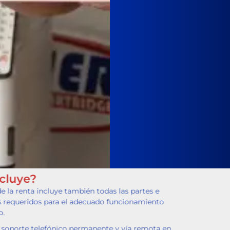
¿Qué Incluye?
El costo de la renta incluye también todas las partes e
repuestos requeridos para el adecuado funcionamiento
del equipo.
Se ofrece soporte telefónico permanente y vía remota en