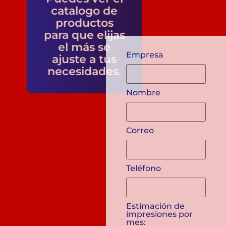
catalogo de
Nombre
productos
para que elijas
el más se
ajuste a tus
Correo
necesidades.
Teléfono
Estimación de
impresiones por
mes:
Color de
impresiones