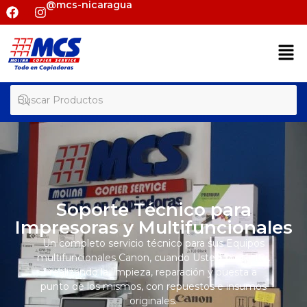
@mcs-nicaragua
Soporte Técnico para
Impresoras y Multifuncionales
Un completo servicio técnico para sus Equipos
multifuncionales Canon, cuando Usted lo solicite,
realizando la limpieza, reparación y puesta a
punto de los mismos, con repuestos e insumos
originales.