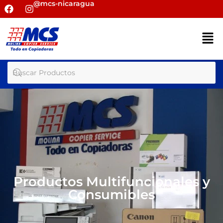
@mcs-nicaragua
Productos Multifuncionales y
Consumibles