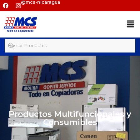
@mcs-nicaragua
Productos Multifuncionales y
Consumibles