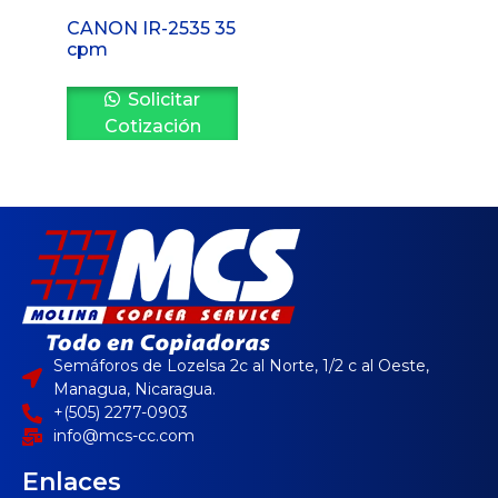
CANON IR-2535 35
cpm
Solicitar
Cotización
Semáforos de Lozelsa 2c al Norte, 1/2 c al Oeste,
Managua, Nicaragua.
+(505) 2277-0903
info@mcs-cc.com
Enlaces