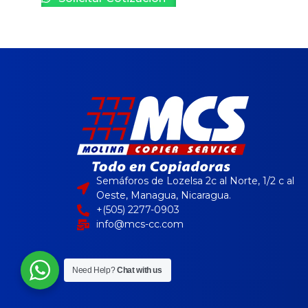
Semáforos de Lozelsa 2c al Norte, 1/2 c al
Oeste, Managua, Nicaragua.
+(505) 2277-0903
info@mcs-cc.com
Need Help?
Chat with us