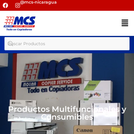
@mcs-nicaragua
Productos Multifuncionales y
Consumibles