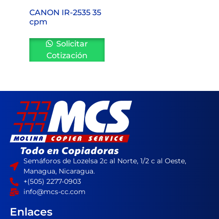
CANON IR-2535 35
cpm
Solicitar
Cotización
Semáforos de Lozelsa 2c al Norte, 1/2 c al Oeste,
Managua, Nicaragua.
+(505) 2277-0903
info@mcs-cc.com
Enlaces