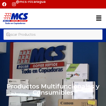
@mcs-nicaragua
Productos Multifuncionales y
Consumibles