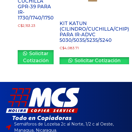
CUCHILLA
GPR-39 PARA
IR-
1730/1740/1750
KIT KATUN
C$
2,153.23
(CILINDRO/CUCHILLA/CHIP)
PARA IR-ADVC
5030/5035/5235/5240
C$
4,083.71
Solicitar
Cotización
Solicitar Cotización
Semáforos de Lozelsa 2c al Norte, 1/2 c al Oeste,
Managua, Nicaragua.