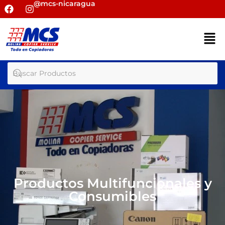
@mcs-nicaragua
Productos Multifuncionales y
Consumibles