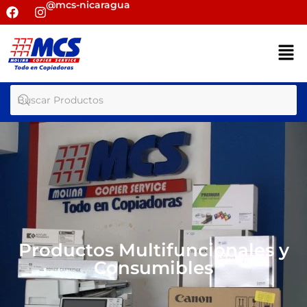
@mcs-nicaragua
Productos Multifuncionales y
Consumibles