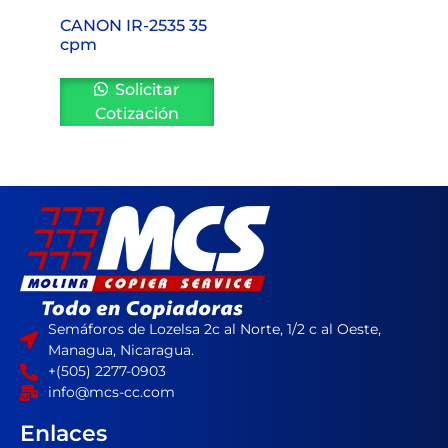
CANON IR-2535 35
cpm
Solicitar
Cotización
Semáforos de Lozelsa 2c al Norte, 1/2 c al Oeste,
Managua, Nicaragua.
+(505) 2277-0903
info@mcs-cc.com
Enlaces