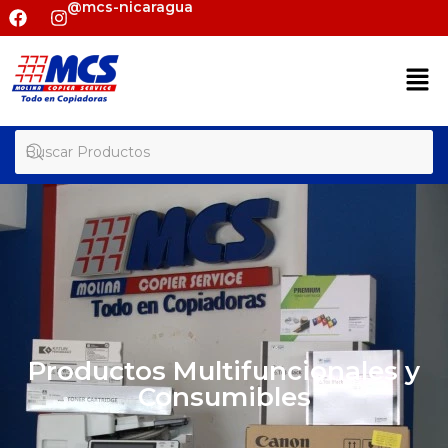
@mcs-nicaragua
Productos Multifuncionales y
Consumibles