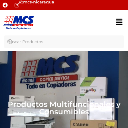
@mcs-nicaragua
Productos Multifuncionales y
Consumibles