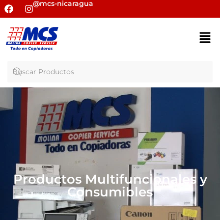
@mcs-nicaragua
Productos Multifuncionales y
Consumibles