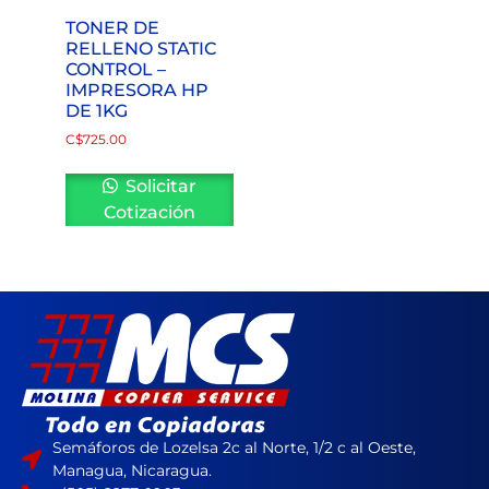
TONER DE
RELLENO STATIC
CONTROL –
IMPRESORA HP
DE 1KG
C$
725.00
Solicitar
Cotización
Semáforos de Lozelsa 2c al Norte, 1/2 c al Oeste,
Managua, Nicaragua.