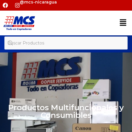
@mcs-nicaragua
Productos Multifuncionales y
Consumibles