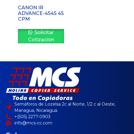
CANON IR
ADVANCE-4545 45
CPM
Solicitar
Cotización
Semáforos de Lozelsa 2c al Norte, 1/2 c al Oeste,
Managua, Nicaragua.
+(505) 2277-0903
info@mcs-cc.com