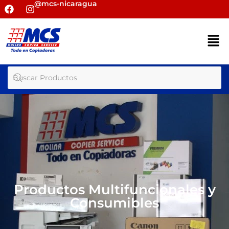
@mcs-nicaragua
Productos Multifuncionales y
Consumibles