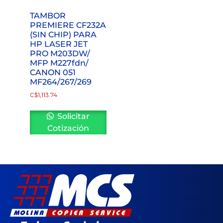
TAMBOR
PREMIERE CF232A
(SIN CHIP) PARA
HP LASER JET
PRO M203DW/
MFP M227fdn/
CANON 051
MF264/267/269
C$
1,113.74
Solicitar
Cotización