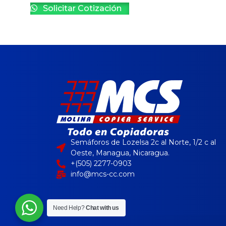
Solicitar Cotización
Semáforos de Lozelsa 2c al Norte, 1/2 c al
Oeste, Managua, Nicaragua.
+(505) 2277-0903
info@mcs-cc.com
Need Help?
Chat with us