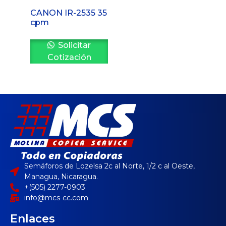
CANON IR-2535 35
cpm
Solicitar
Cotización
Semáforos de Lozelsa 2c al Norte, 1/2 c al Oeste,
Managua, Nicaragua.
+(505) 2277-0903
info@mcs-cc.com
Enlaces