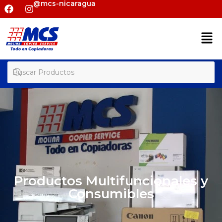
@mcs-nicaragua
Productos Multifuncionales y
Consumibles