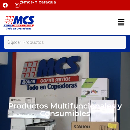
@mcs-nicaragua
Productos Multifuncionales y
Consumibles