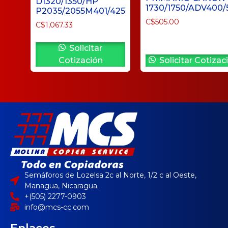
D1320/1350/HP
1730/1750/ADV400/
P2035/2055M401/425
C$
505.00
C$
1,067.33
Solicitar
Cotización
Solicitar Cotizac
Semáforos de Lozelsa 2c al Norte, 1/2 c al Oeste,
Managua, Nicaragua.
+(505) 2277-0903
info@mcs-cc.com