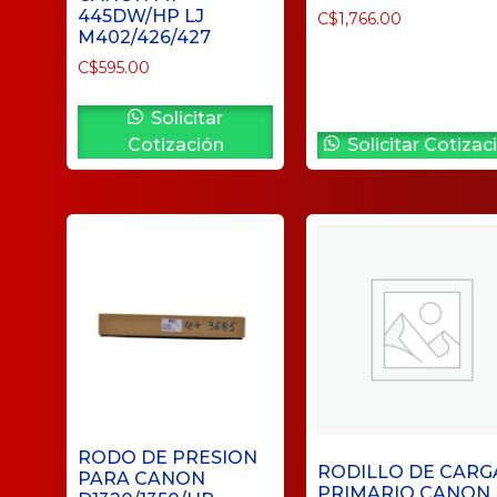
445DW/HP LJ
C$
1,766.00
M402/426/427
C$
595.00
Solicitar
Cotización
Solicitar Cotizac
RODO DE PRESION
RODILLO DE CARG
PARA CANON
PRIMARIO CANON 