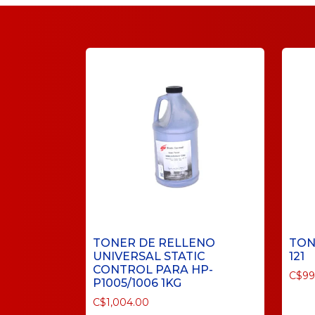
TONER DE RELLENO
TON
UNIVERSAL STATIC
121
CONTROL PARA HP-
C$
99
P1005/1006 1KG
C$
1,004.00