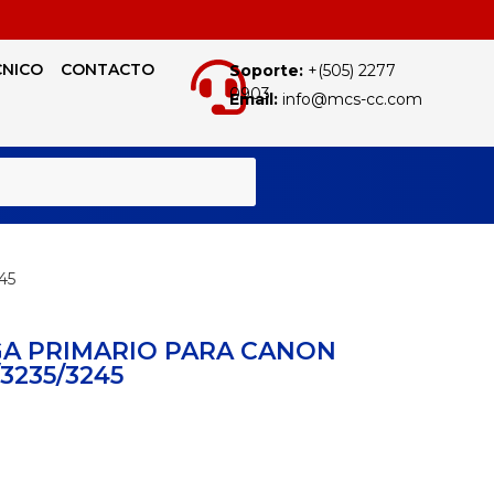
CNICO
CONTACTO
Soporte:
+(505) 2277
0903
Email:
info@mcs-cc.com
BUSCAR
45
GA PRIMARIO PARA CANON
/3235/3245