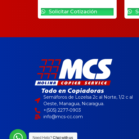
Solicitar Cotización
So
Semáforos de Lozelsa 2c al Norte, 1/2 c al
Oeste, Managua, Nicaragua.
+(505) 2277-0903
info@mcs-cc.com
Need Help?
Chat with us