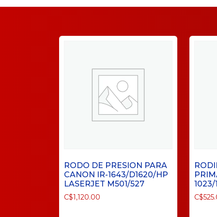
RODO DE PRESION PARA
RODI
CANON IR-1643/D1620/HP
PRIM
LASERJET M501/527
1023/
C$
1,120.00
C$
525