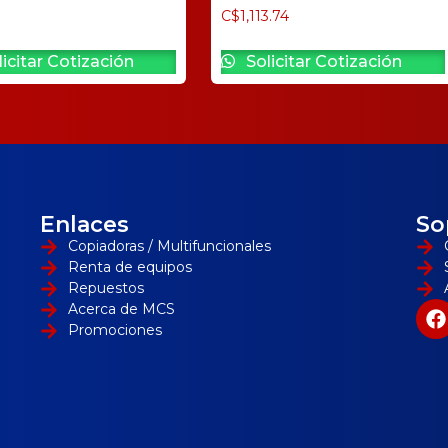
C$
1,113.74
icitar Cotización
Solicitar Cotización
Enlaces
So
Copiadoras / Multifuncionales
Renta de equipos
Repuestos
Acerca de MCS
Promociones