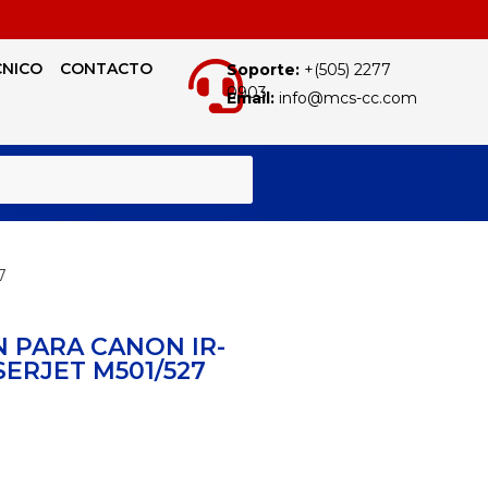
CNICO
CONTACTO
Soporte:
+(505) 2277
0903
Email:
info@mcs-cc.com
BUSCAR
7
 PARA CANON IR-
SERJET M501/527