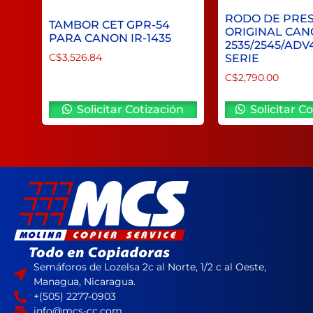
RODO DE PRE
TAMBOR CET GPR-54
ORIGINAL CAN
PARA CANON IR-1435
2535/2545/ADV
C$
3,526.84
SERIE
C$
2,790.00
Solicitar Cotización
Solicitar Co
Semáforos de Lozelsa 2c al Norte, 1/2 c al Oeste,
Managua, Nicaragua.
+(505) 2277-0903
info@mcs-cc.com