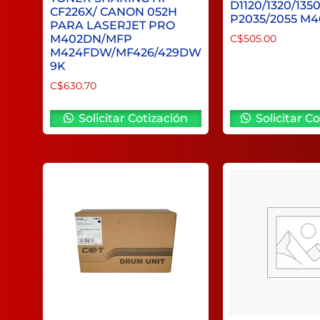
D1120/1320/135
CF226X/ CANON 052H
P2035/2055 M4
PARA LASERJET PRO
M402DN/MFP
C$
505.00
M424FDW/MF426/429DW
9K
C$
630.70
Solicitar Cotización
Solicitar Co