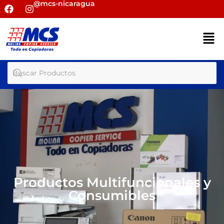
@mcs-nicaragua
Productos Multifuncionales y
Consumibles