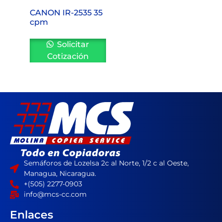
CANON IR-2535 35
cpm
Solicitar
Cotización
Semáforos de Lozelsa 2c al Norte, 1/2 c al Oeste,
Managua, Nicaragua.
+(505) 2277-0903
info@mcs-cc.com
Enlaces