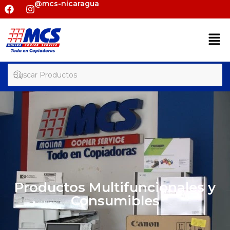
@mcs-nicaragua
Productos Multifuncionales y
Consumibles