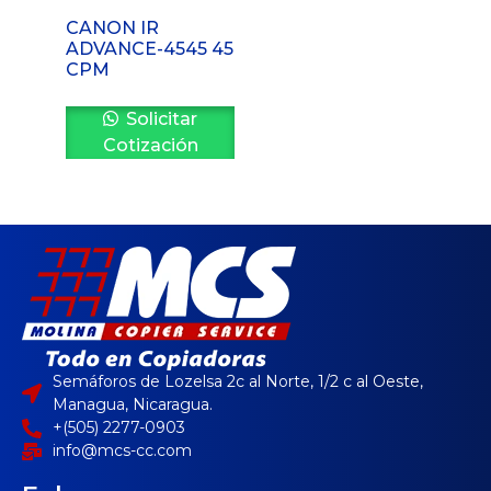
CANON IR
ADVANCE-4545 45
CPM
Solicitar
Cotización
Semáforos de Lozelsa 2c al Norte, 1/2 c al Oeste,
Managua, Nicaragua.
+(505) 2277-0903
info@mcs-cc.com