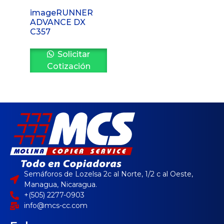
imageRUNNER
ADVANCE DX
C357
Solicitar
Cotización
Semáforos de Lozelsa 2c al Norte, 1/2 c al Oeste,
Managua, Nicaragua.
+(505) 2277-0903
info@mcs-cc.com