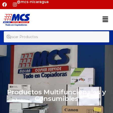
@mcs-nicaragua
Productos Multifuncionales y
Consumibles