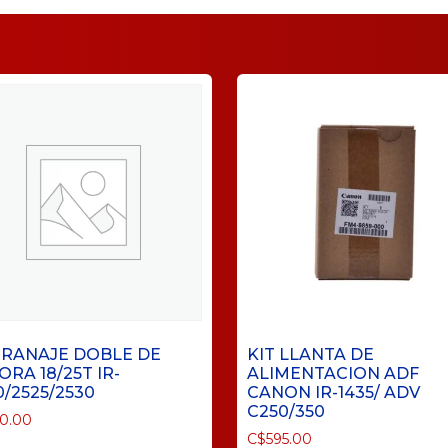
RANAJE DOBLE DE
KIT LLANTA DE
ORA 18/25T IR-
ALIMENTACION ADF
0/2525/2530
CANON IR-1435/ ADV
C250/350
90.00
C$
595.00