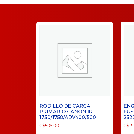
RODILLO DE CARGA
ENG
PRIMARIO CANON IR-
FUS
1730/1750/ADV400/500
252
C$
505.00
C$
1