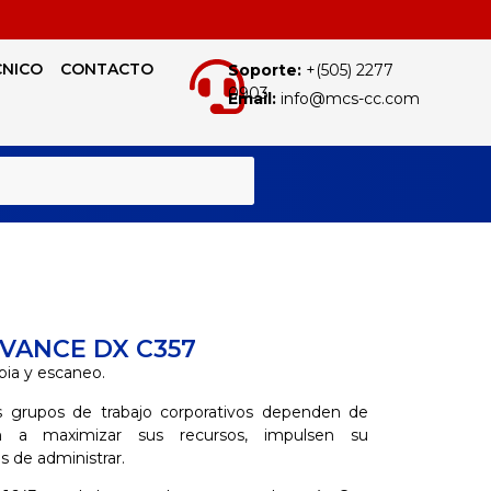
CNICO
CONTACTO
Soporte:
+(505) 2277
0903
Email:
info@mcs-cc.com
BUSCAR
VANCE DX C357
pia y escaneo.
 grupos de trabajo corporativos dependen de
n a maximizar sus recursos, impulsen su
s de administrar.