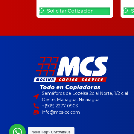
Solicitar Cotización
S
Semáforos de Lozelsa 2c al Norte, 1/2 c al
Oeste, Managua, Nicaragua.
+(505) 2277-0903
info@mcs-cc.com
Need Help?
Chat with us