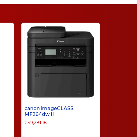
canon imageCLASS
MF264dw II
C$
9,281.16