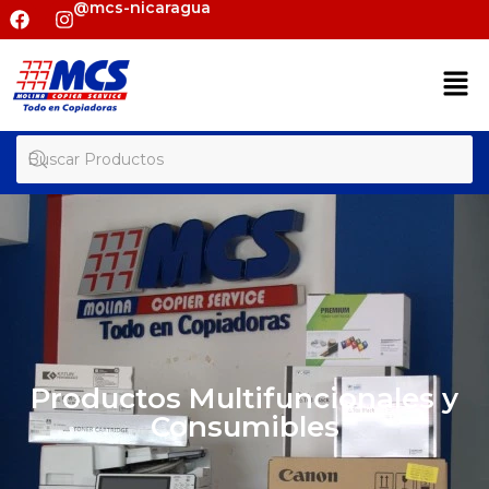
@mcs-nicaragua
Productos Multifuncionales y
Consumibles