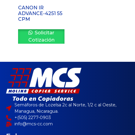
CANON IR
ADVANCE-4251 55
CPM
Solicitar
Cotización
Semáforos de Lozelsa 2c al Norte, 1/2 c al Oeste,
Managua, Nicaragua.
+(505) 2277-0903
info@mcs-cc.com