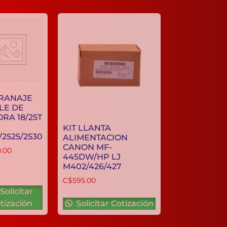
ENGRANAJE
DOBLE DE
FUSORA 18/25T
IR-
KIT LLANTA
2520/2525/2530
ALIMENTACION
CANON MF-
C$
190.00
445DW/HP LJ
M402/426/427
C$
595.00
Solicitar
Cotización
Solicitar Cotización