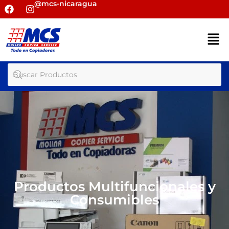
@mcs-nicaragua
Productos Multifuncionales y
Consumibles