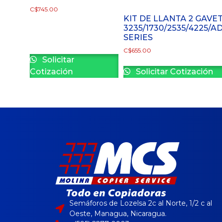
C$
745.00
KIT DE LLANTA 2 GAVET
3235/1730/2535/4225/A
SERIES
C$
655.00
Solicitar
Cotización
Solicitar Cotización
Semáforos de Lozelsa 2c al Norte, 1/2 c al
Oeste, Managua, Nicaragua.