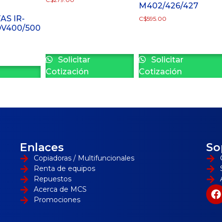
M402/426/427
AS IR-
C$
595.00
DV400/500
Solicitar
Solicitar
Cotización
Cotización
Enlaces
So
Copiadoras / Multifuncionales
Renta de equipos
Repuestos
Acerca de MCS
Promociones