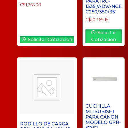
PARA IRC-
C$
1,265.00
1335i/ADVANCE
C250/350/351
C$
10,469.15
Solicitar
Solicitar Cotización
Cotización
CUCHILLA
MITSUBISHI
PARA CANON
MODELO GPR-
RODILLO DE CARGA
57/62