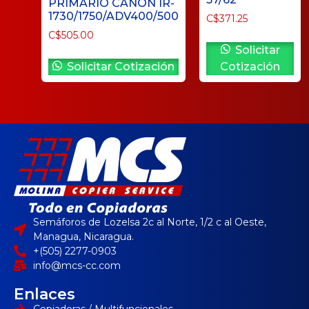
PRIMARIO CANON IR-
1730/1750/ADV400/500
C$
371.25
C$
505.00
Solicitar
Solicitar Cotización
Cotización
Semáforos de Lozelsa 2c al Norte, 1/2 c al Oeste,
Managua, Nicaragua.
+(505) 2277-0903
info@mcs-cc.com
Enlaces
Copiadoras / Multifuncionales