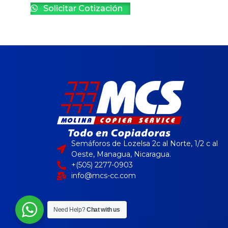
Solicitar Cotización
Semáforos de Lozelsa 2c al Norte, 1/2 c al
Oeste, Managua, Nicaragua.
+(505) 2277-0903
info@mcs-cc.com
Need Help?
Chat with us