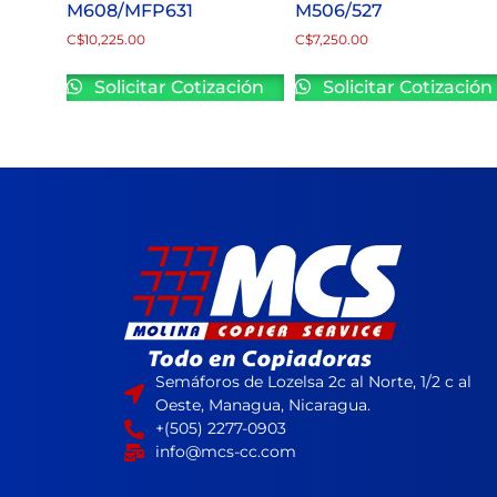
M608/MFP631
M506/527
C$
10,225.00
C$
7,250.00
Solicitar Cotización
Solicitar Cotización
Semáforos de Lozelsa 2c al Norte, 1/2 c al
Oeste, Managua, Nicaragua.
+(505) 2277-0903
info@mcs-cc.com