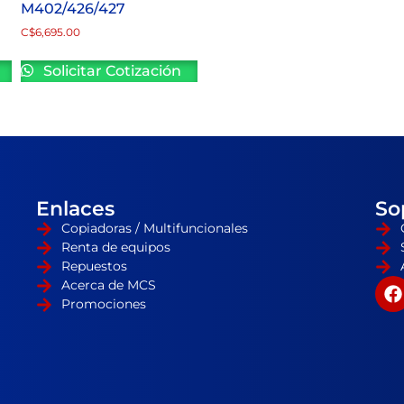
M402/426/427
C$
6,695.00
Solicitar Cotización
Enlaces
So
Copiadoras / Multifuncionales
Renta de equipos
Repuestos
Acerca de MCS
Promociones