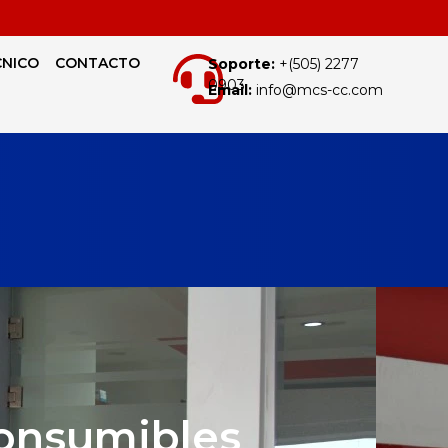
CNICO
CONTACTO
Soporte:
+(505) 2277
0903
Email:
info@mcs-cc.com
Consumibles