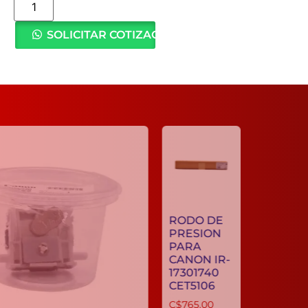
SOLICITAR COTIZACIÓN
RODO DE
PRESION
PARA
CANON IR-
17301740
CET5106
C$
765.00