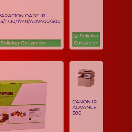
PAD SEPARACION DADF IR-
2535/3245/1730/1740/ADV400/500
C$
450.00
Solicitar
Solicitar Cotización
Cotización
CANON IR
ADVANCE
500