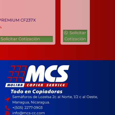
TONER PREMIUM CF237X
C$
3,526.84
Solicitar
Solicitar Cotización
Cotización
Semáforos de Lozelsa 2c al Norte, 1/2 c al Oeste,
Managua, Nicaragua.
+(505) 2277-0903
info@mcs-cc.com