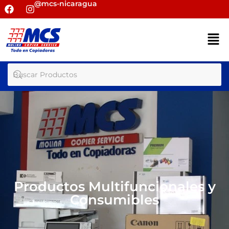
@mcs-nicaragua
Productos Multifuncionales y
Consumibles