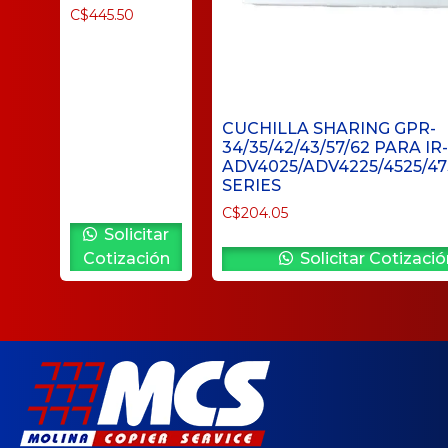
C$
445.50
CUCHILLA SHARING GPR-
34/35/42/43/57/62 PARA IR-
ADV4025/ADV4225/4525/47
SERIES
C$
204.05
Solicitar
Cotización
Solicitar Cotizació