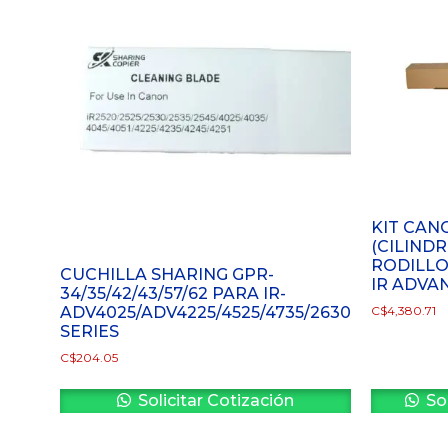
KIT CAN
(CILINDR
RODILLO
CUCHILLA SHARING GPR-
IR ADVAN
34/35/42/43/57/62 PARA IR-
ADV4025/ADV4225/4525/4735/2630
C$
4,380.71
SERIES
C$
204.05
Solicitar Cotización
Sol