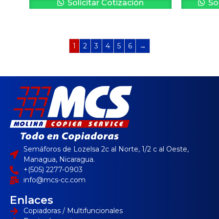
Solicitar Cotización
Sol
1
2
3
4
5
6
→
Semáforos de Lozelsa 2c al Norte, 1/2 c al Oeste,
Managua, Nicaragua.
+(505) 2277-0903
info@mcs-cc.com
Enlaces
Copiadoras / Multifuncionales