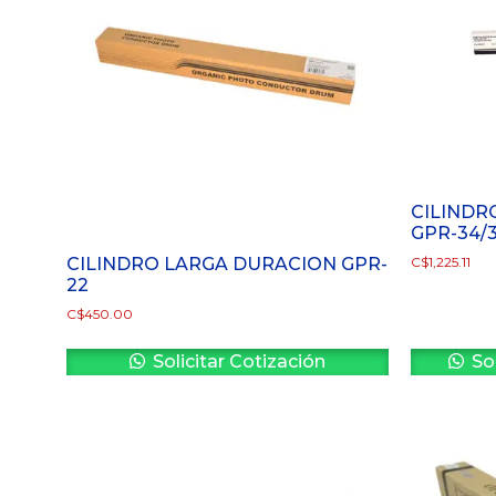
CILINDR
GPR-34/3
CILINDRO LARGA DURACION GPR-
C$
1,225.11
22
C$
450.00
Solicitar Cotización
Sol