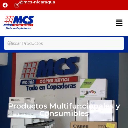
@mcs-nicaragua
Productos Multifuncionales y
Consumibles