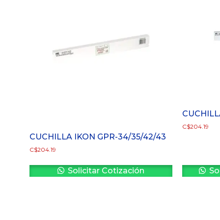
CUCHILL
C$
204.19
CUCHILLA IKON GPR-34/35/42/43
C$
204.19
Solicitar Cotización
Sol