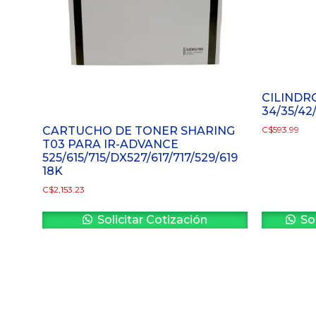
CILINDR
34/35/42
CARTUCHO DE TONER SHARING
C$
593.99
T03 PARA IR-ADVANCE
525/615/715/DX527/617/717/529/619
18K
C$
2,153.23
Solicitar Cotización
Sol