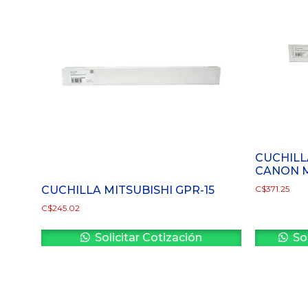
CUCHILL
CANON M
CUCHILLA MITSUBISHI GPR-15
C$
371.25
C$
245.02
Solicitar Cotización
Sol