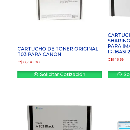
CARTUC
SHARING
PARA IM
CARTUCHO DE TONER ORIGINAL
IR-1643i 
T03 PARA CANON
C$
946.68
C$
10,780.00
Solicitar Cotización
Sol