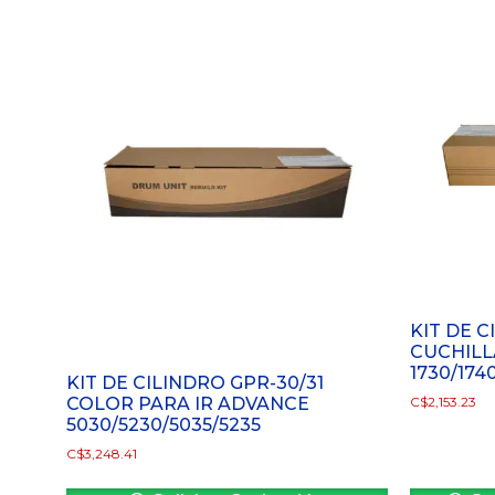
KIT DE C
CUCHILLA
1730/174
KIT DE CILINDRO GPR-30/31
COLOR PARA IR ADVANCE
C$
2,153.23
5030/5230/5035/5235
C$
3,248.41