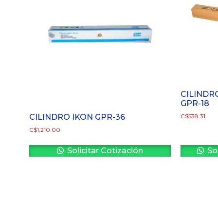
CILINDR
GPR-18
CILINDRO IKON GPR-36
C$
538.31
C$
1,210.00
Solicitar Cotización
Sol