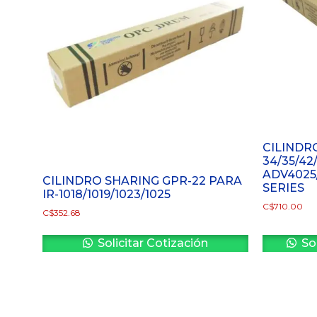
CILINDR
34/35/42
ADV4025
CILINDRO SHARING GPR-22 PARA
SERIES
IR-1018/1019/1023/1025
C$
710.00
C$
352.68
Solicitar Cotización
Sol