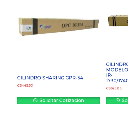
CILINDR
MODELO 
IR-
CILINDRO SHARING GPR-54
1730/174
C$
445.50
C$
695.86
Solicitar Cotización
Sol