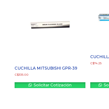
CUCHILL
C$
74.25
CUCHILLA MITSUBISHI GPR-39
C$
335.00
Solicitar Cotización
Sol