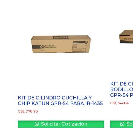
KIT DE C
RODILLO
GPR-54 
KIT DE CILINDRO CUCHILLA Y
CHIP KATUN GPR-54 PARA IR-1435
C$
1,744.86
C$
2,078.98
Solicitar Cotización
Sol