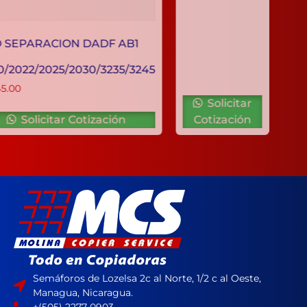
PAD SEPARACION DADF AB1
IR-
2020/2022/2025/2030/3235/3245
C$
745.00
Solicitar
Solicitar Cotización
Cotización
Semáforos de Lozelsa 2c al Norte, 1/2 c al Oeste,
Managua, Nicaragua.