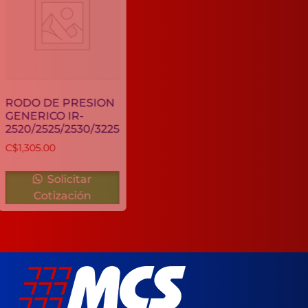
CILINDRO
LARGA
DURACION
GPR-22
RODO DE PRESION
GENERICO IR-
C$
450.00
2520/2525/2530/3225
C$
1,305.00
Solicitar
Solicitar
Cotización
Cotización