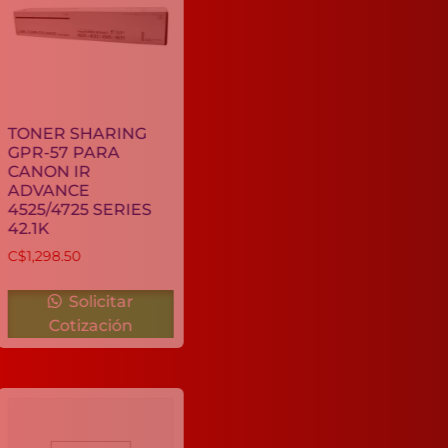
TONER
IKON GPR-
35
TONER SHARING
C$
835.30
GPR-57 PARA
CANON IR
ADVANCE
4525/4725 SERIES
42.1K
C$
1,298.50
Solicitar
Solicitar
Cotización
Cotización