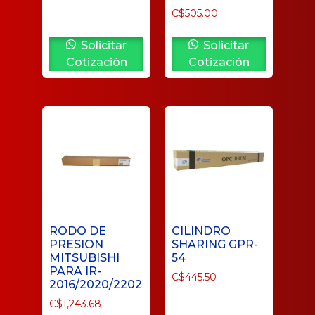
C$
505.00
Solicitar
Solicitar
Cotización
Cotización
RODO DE
CILINDRO
PRESION
SHARING GPR-
MITSUBISHI
54
PARA IR-
C$
445.50
2016/2020/2202
C$
1,243.68