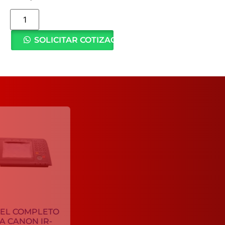
SOLICITAR COTIZACIÓN
TONER
IKON GPR-
22
PANEL COMPLETO
C$
705.37
PARA CANON IR-