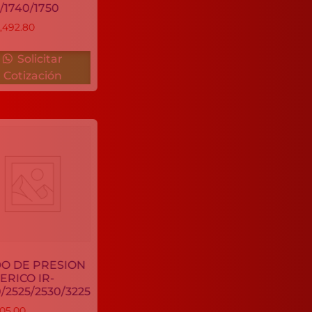
1730/1740/1750
C$
20,492.80
Solicitar
Solicitar
Cotización
Cotización
CILINDRO
IKON GPR-
36
RODO DE PRESION
C$
1,210.00
GENERICO IR-
2520/2525/2530/3225
C$
1,305.00