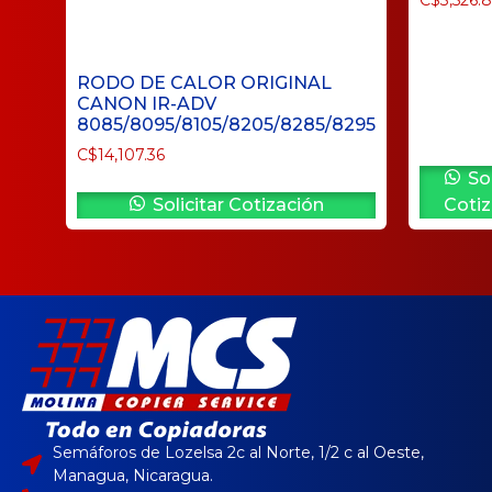
RODO DE CALOR ORIGINAL
CANON IR-ADV
8085/8095/8105/8205/8285/8295
C$
14,107.36
Sol
Solicitar Cotización
Cotiz
Semáforos de Lozelsa 2c al Norte, 1/2 c al Oeste,
Managua, Nicaragua.