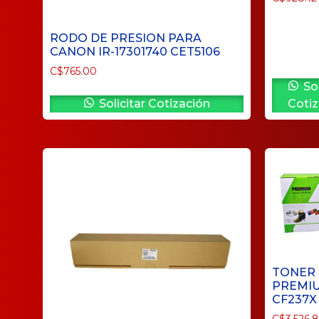
RODO DE PRESION PARA
CANON IR-17301740 CET5106
C$
765.00
Sol
Solicitar Cotización
Cotiz
TONER
PREMI
CF237X
C$
3,526.