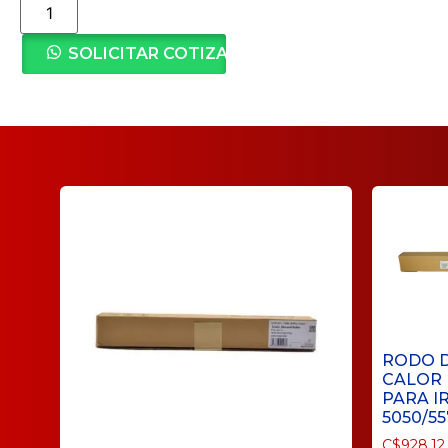
SOLICITAR COTIZACIÓN
RODO 
CALOR 
PARA IR
5050/55
C$
928.12