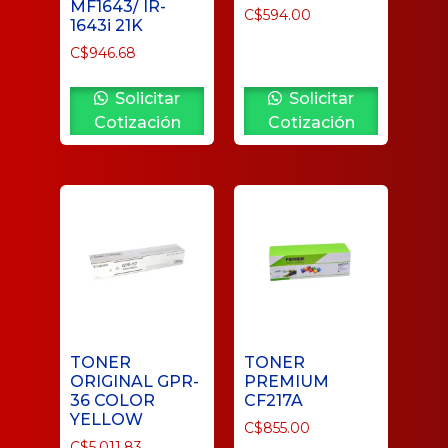
MF1643/ IR-
C$
594.00
1643i 21K
C$
946.68
Solicitar
Solicitar
Cotización
Cotización
TONER
TONER
ORIGINAL GPR-
PREMIUM
36 COLOR
CF217A
YELLOW
C$
855.00
C$
5,011.83