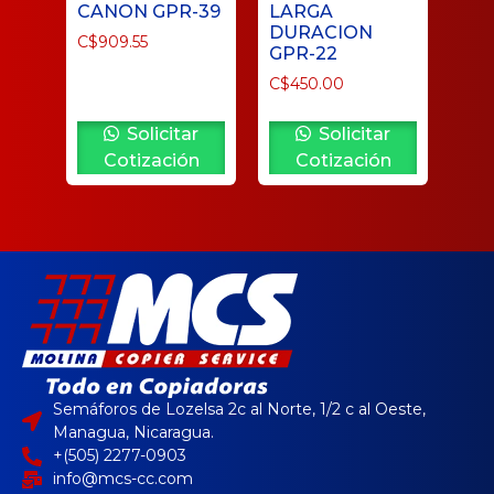
CANON GPR-39
LARGA
DURACION
C$
909.55
GPR-22
C$
450.00
Solicitar
Solicitar
Cotización
Cotización
Semáforos de Lozelsa 2c al Norte, 1/2 c al Oeste,
Managua, Nicaragua.
+(505) 2277-0903
info@mcs-cc.com