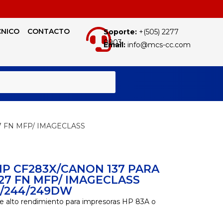
CNICO
CONTACTO
Soporte:
+(505) 2277
0903
Email:
info@mcs-cc.com
BUSCAR
7 FN MFP/ IMAGECLASS
P CF283X/CANON 137 PARA
27 FN MFP/ IMAGECLASS
6/244/249DW
e alto rendimiento para impresoras HP 83A o