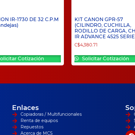
ON IR-1730 DE 32 C.P.M
KIT CANON GPR-57
andejas)
(CILINDRO, CUCHILLA,
RODILLO DE CARGA, CH
IR ADVANCE 4525 SERIE
C$
4,380.71
olicitar Cotización
Solicitar Cotización
Enlaces
So
Copiadoras / Multifuncionales
Renta de equipos
Repuestos
Acerca de MCS