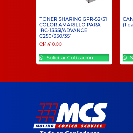
TONER SHARING GPR-52/51
CAN
COLOR AMARILLO PARA
(1 b
IRC-1335i/ADVANCE
C250/350/351
C$
1,410.00
Solicitar Cotización
S