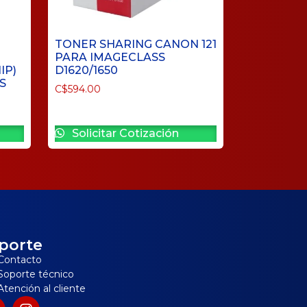
TONER SHARING CANON 121
PARA IMAGECLASS
IP)
D1620/1650
S
C$
594.00
Solicitar Cotización
porte
Contacto
Soporte técnico
Atención al cliente