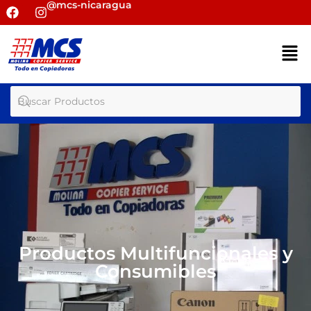
@mcs-nicaragua
Productos Multifuncionales y
Consumibles