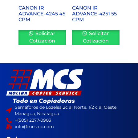
CANON IR
CANON IR
ADVANCE-4245 45
ADVANCE-4251 55
CPM
CPM
Solicitar
Solicitar
Cotización
Cotización
Semáforos de Lozelsa 2c al Norte, 1/2 c al Oeste,
Managua, Nicaragua.
+(505) 2277-0903
info@mcs-cc.com