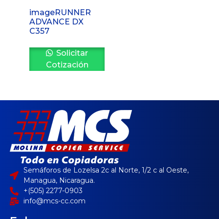
imageRUNNER
ADVANCE DX
C357
Solicitar
Cotización
Semáforos de Lozelsa 2c al Norte, 1/2 c al Oeste,
Managua, Nicaragua.
+(505) 2277-0903
info@mcs-cc.com