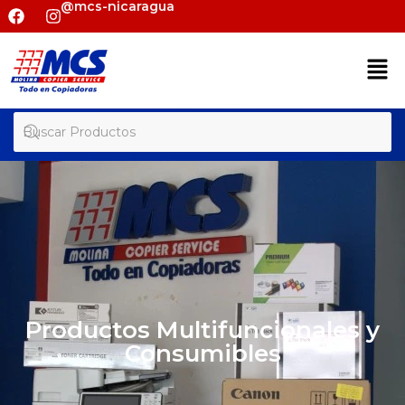
@mcs-nicaragua
Productos Multifuncionales y
Consumibles