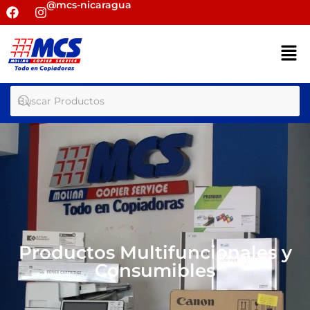
@mcs-nicaragua
Productos Multifuncionales y
Consumibles