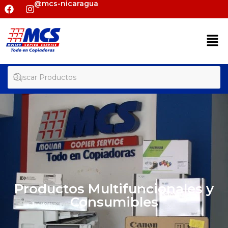
@mcs-nicaragua
Productos Multifuncionales y
Consumibles