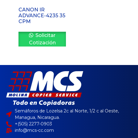
CANON IR
ADVANCE-4235 35
CPM
Solicitar
Cotización
Semáforos de Lozelsa 2c al Norte, 1/2 c al Oeste,
Managua, Nicaragua.
+(505) 2277-0903
info@mcs-cc.com